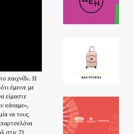
ο παιχνίδι. Η
τι έμεινε με
να είμαστε
υ κάναμε»,
μία να τους
 Μπαρτσελόνα
λ στις 21