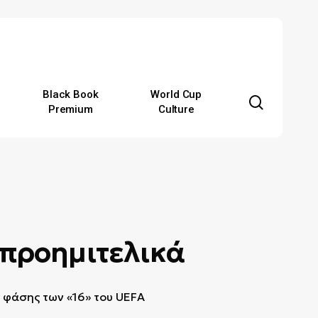
Black Book
World Cup
search
Premium
Culture
 προημιτελικά
 φάσης των «16» του UEFA