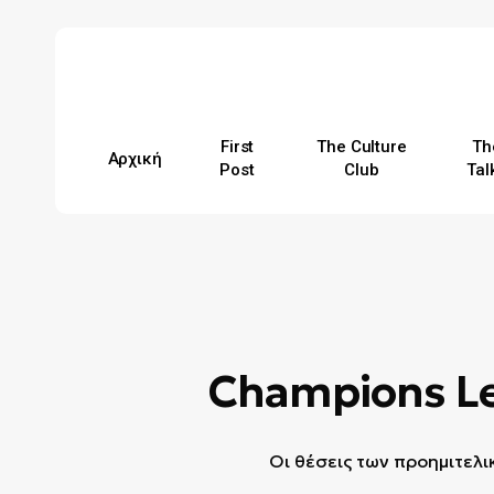
Skip
to
main
content
First
The Culture
Th
Αρχική
Post
Club
Tal
Hit enter to search or ESC to close
Champions Le
Οι θέσεις των προημιτελ