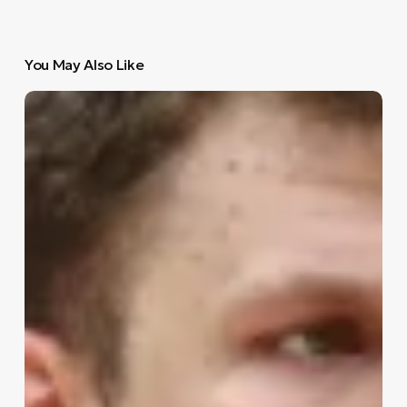
You May Also Like
Σάσα
Βεζένκοφ:
Ο
δολοφόνος με
το
αγγελικό
πρόσωπο