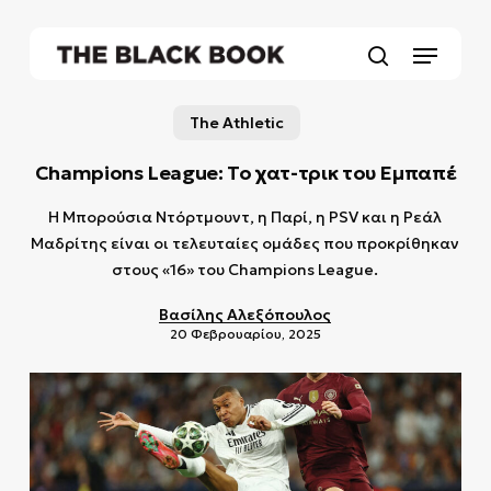
Skip
to
Menu
main
search
content
The Athletic
Champions League: Το χατ-τρικ του Εμπαπέ
Η Μπορούσια Ντόρτμουντ, η Παρί, η PSV και η Ρεάλ
Μαδρίτης είναι οι τελευταίες ομάδες που προκρίθηκαν
στους «16» του Champions League.
Βασίλης Αλεξόπουλος
20 Φεβρουαρίου, 2025