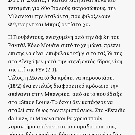
2-1 στη Σκωτία, η κατάσταση είναι πολύ πιο
τεταμένη για δύο Ιταλούς εκπροσώπους, την
Μίλαν και την Αταλάντα, που φιλοξενούν
Φέγενορντ και Μπριζ αντίστοιχα.
Η Γιουβέντους, ενισχυμένη από την άφιξη του
Ραντάλ Κόλο Μουάνι αυτό το χειμώνα, πρέπει
επίσης να είναι επιφυλακτική για το ταξίδι της
στο Αϊντχόφεν μετά την ισχνή εντός έδρας νίκη
της επί της PSV (2-1).
Τέλος, η Μονακό θα πρέπει να παρουσιάσει
(18/2) ένα εντελώς διαφορετικό πρόσωπο την
απέναντι στην Μπενφίκα από αυτό που έδειξε
στο «Stade Louis-II» όπου δεν κατάφερε να
σταθεί στο ύψος των περιστάσεων. Στο «Estadio
da Luz», οι Μονεγάσκοι θα χρειαστούν
χαρακτήρα απέναντι σε μια ομάδα που τους
νίκησε δύο φορές σε δύο ματς τη φετινή σεζόν