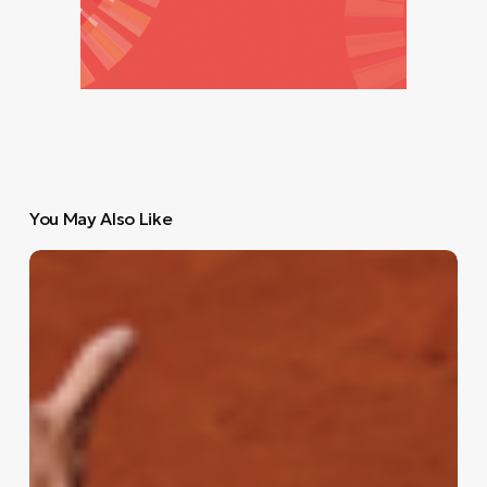
You May Also Like
Στέφανος
Τσιτσιπάς:
Το
λάθος
στον
τελικό
του
2021
με