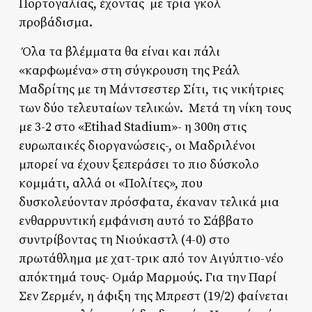
Πορτογαλίας, έχοντας με τρία γκολ
προβάδισμα.
Όλα τα βλέμματα θα είναι και πάλι
«καρφωμένα» στη σύγκρουση της Ρεάλ
Μαδρίτης με τη Μάντσεστερ Σίτι, τις νικήτριες
των δύο τελευταίων τελικών. Μετά τη νίκη τους
με 3-2 στο «Etihad Stadium»- η 300η στις
ευρωπαικές διοργανώσεις-, οι Μαδριλένοι
μπορεί να έχουν ξεπεράσει το πιο δύσκολο
κομμάτι, αλλά οι «Πολίτες», που
δυσκολεύονταν πρόσφατα, έκαναν τελικά μια
ενθαρρυντική εμφάνιση αυτό το Σάββατο
συντρίβοντας τη Νιούκαστλ (4-0) στο
πρωτάθλημα με χατ-τρικ από τον Αιγύπτιο-νέο
απόκτημά τους- Ομάρ Μαρμούς. Για την Παρί
Σεν Ζερμέν, η άφιξη της Μπρεστ (19/2) φαίνεται