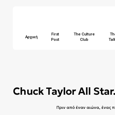
Skip
to
main
content
First
The Culture
Th
Αρχική
Post
Club
Tal
Hit enter to search or ESC to close
Chuck Taylor All Sta
Πριν από έναν αιώνα, ένας π