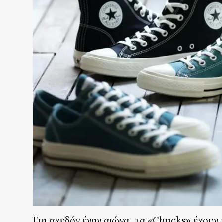
Για σχεδόν έναν αιώνα, τα «Chucks» έχουν