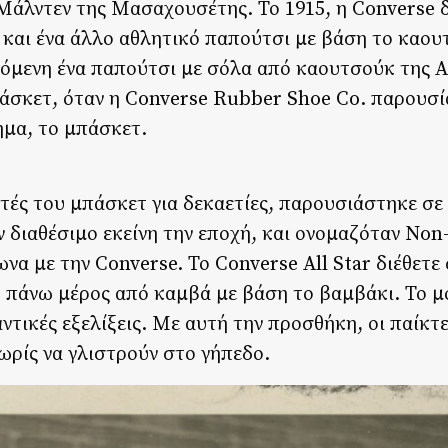
 Μάλντεν της Μασαχουσέτης. Το 1915, η Converse 
 και ένα άλλο αθλητικό παπούτσι με βάση το καου
μενη ένα παπούτσι με σόλα από καουτσούκ της A.
μπάσκετ, όταν η Converse Rubber Shoe Co. παρουσ
ημα, το μπάσκετ.
τές του μπάσκετ για δεκαετίες, παρουσιάστηκε σε
διαθέσιμο εκείνη την εποχή, και ονομαζόταν Non
να με την Converse. Το Converse All Star διέθετε
 πάνω μέρος από καμβά με βάση το βαμβάκι. Το μ
ντικές εξελίξεις. Με αυτή την προσθήκη, οι παίκτ
ωρίς να γλιστρούν στο γήπεδο.