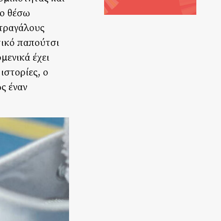
το θέσω
στραγάλους
τικό παπούτσι
μενικά έχει
 ιστορίες, ο
ς έναν