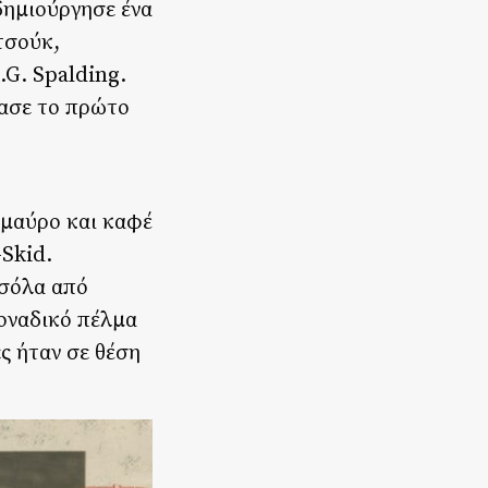
δημιούργησε ένα
τσούκ,
G. Spalding.
ίασε το πρώτο
 μαύρο και καφέ
-Skid.
 σόλα από
οναδικό πέλμα
ες ήταν σε θέση