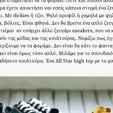
έχω σταματήσει να τα φοράω. Ούτε και πολλοί άλλ
υρα έχετε αποκτήσει και εσείς κάποια στιγμή ένα ζ
υ. Με dickies ή τζιν. Ψηλό προφίλ ή χαμηλά με ψη
, βόλτες. Είναι φθηνά. Δεν θα βρείτε ένα απλό ζευ
ιέμαι αν υπάρχει άλλο ζευγάρι sneakers, που να 
είο της μόδας και της κουλτούρας. Νομίζω πως όχι
εχίζουμε να τα φοράμε. Δεν είναι δα κάτι το φαντ
Δεν είναι όμως τόσο απλό. Μιλάμε για το σπουδαι
αδήποτε κουλτούρα. Ένα All Star high top με το 