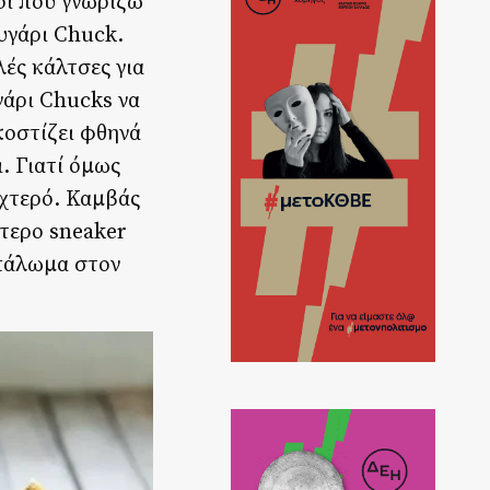
οι που γνωρίζω
ευγάρι Chuck.
λές κάλτσες για
γάρι Chucks να
κοστίζει φθηνά
. Γιατί όμως
αχτερό. Καμβάς
ότερο sneaker
μπάλωμα στον