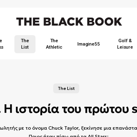
e
The
The
Golf &
Imagine55
ks
List
Athletic
Leisure
The List
r. Η ιστορία του πρώτο
ωλητής με το όνομα Chuck Taylor, ξεκίνησε μια επανάσ
Ποιος ήταν πίσω από τα All Stars;