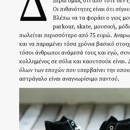
Δ
Ξέρω όμως ότι από τότε δεν 
Οι πιθανότητες είναι ότι σίγο
Βλέπω να τα φοράει ο γιος μο
parkour, skate, μουσική, μόδα
πωλείται περισσότερο από 75 ευρώ. Αναρωτ
και να παραμένει τόσα χρόνια βασικό στοιχ
τόσοι άνθρωποι ανάμεσά τους και εγώ, συν
κολλημένος σε σόλα και καουτσούκ είναι. 
όλων των εποχών που υπερβαίνει την οποι
αστράγαλο είναι αναγνωρίσιμο παντού.