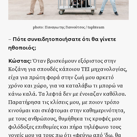
photo: Παναγιωτης Γιαννούτσος / taphteam
Πότε συνειδητοποιήσατε ότι θα γίνετε
–
ηθοποιός;
Κώστας:
Όταν βρισκόμουν εξόριστος στην
Κοζάνη για σπουδές κάποιου ΤΕΙ μηχανολογίας,
είχα για πρώτη φορά στην ζωή μου αρκετό
χρόνο και χώρο, για να καταλάβω τι μπορώ να
κάνω καλά. Τα λεφτά δεν με ένοιαζαν καθόλου.
Παρατήρησα τις κλίσεις μου, με ποιον τρόπο
κινούμαι και σκέφτομαι στην καθημερινότητα,
με τους ανθρώπους, θυμήθηκα τις κρυφές μου
φιλόδοξες επιθυμίες και πήρα τηλέφωνο τους
γονείς μου να τους πω ότι «φεύγω από ‘δω, θα