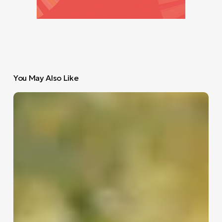
You May Also Like
Γιώργος
Παπαγεωργίου:
«Η
τέχνη
δεν
παρηγορεί.
Ξυπνάει»