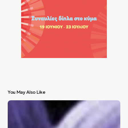
You May Also Like
Τι
μας
μαθαίνουν
οι