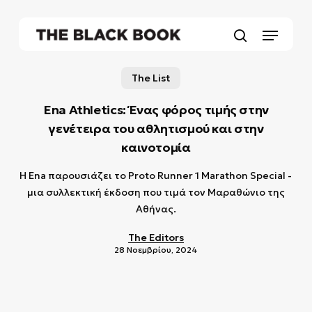
Skip
to
Menu
main
search
content
The List
Ena Athletics: Ένας φόρος τιμής στην
γενέτειρα του αθλητισμού και στην
καινοτομία
Η Ena παρουσιάζει το Proto Runner 1 Marathon Special -
μια συλλεκτική έκδοση που τιμά τον Μαραθώνιο της
Αθήνας.
The Editors
28 Νοεμβρίου, 2024