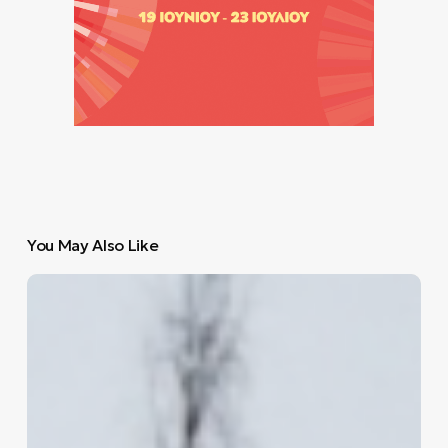
You May Also Like
Η
μάχη
για
τη
νίκη
στο
Ράλλυ