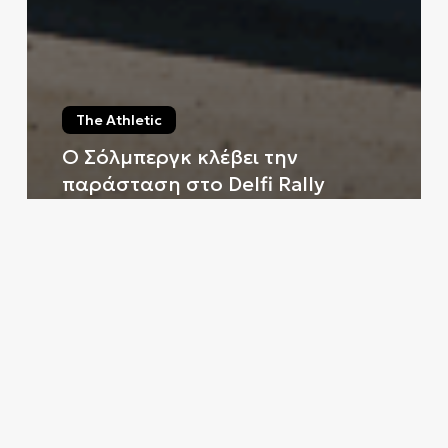
The Athletic
Ο Σόλμπεργκ κλέβει την
παράσταση στο Delfi Rally
Estonia
Βαγγέλης Χανιωτάκης
18 Ιουλίου, 2025
Ο
Sebastien
Ogier
παίρνει
το
προβάδισμα