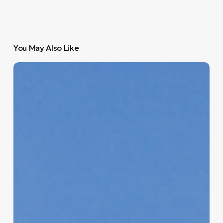
You May Also Like
Ο
Σόλμπεργκ
κλέβει
την
παράσταση
στο
Delfi
Rally
Estonia