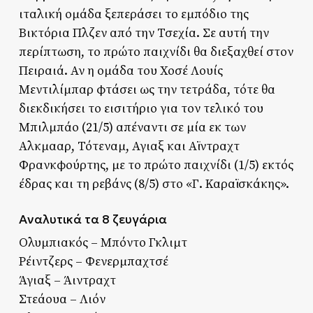
ιταλική ομάδα ξεπεράσει το εμπόδιο της
Βικτόρια Πλζεν από την Τσεχία. Σε αυτή την
περίπτωση, το πρώτο παιχνίδι θα διεξαχθεί στον
Πειραιά. Αν η ομάδα του Χοσέ Λουίς
Μεντιλίμπαρ φτάσει ως την τετράδα, τότε θα
διεκδικήσει το εισιτήριο για τον τελικό του
Μπιλμπάο (21/5) απέναντι σε μία εκ των
Αλκμααρ, Τότεναμ, Αγιαξ και Αϊντραχτ
Φρανκφούρτης, με το πρώτο παιχνίδι (1/5) εκτός
έδρας και τη ρεβάνς (8/5) στο «Γ. Καραϊσκάκης».
Αναλυτικά τα 8 ζευγάρια
Ολυμπιακός – Μπόντο Γκλιμτ
Ρέιντζερς – Φενερμπαχτσέ
Άγιαξ – Άιντραχτ
Στεάουα – Λιόν