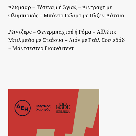
Άλκμααρ – Τότεναμ ή Άγιαξ – Άιντραχτ με
Ολυμπιακός – Μπόντο Γκλιμτ με Πλζεν-Λάτσιο
Ρέιντζερς – Φενερμπαχτσέ ή Ρόμα – Αθλέτικ
Μπιλμπάο με Στεάουα – Λιόν με Ρεάλ Σοσιεδάδ
– Μάντσεστερ Γιουνάιτεντ