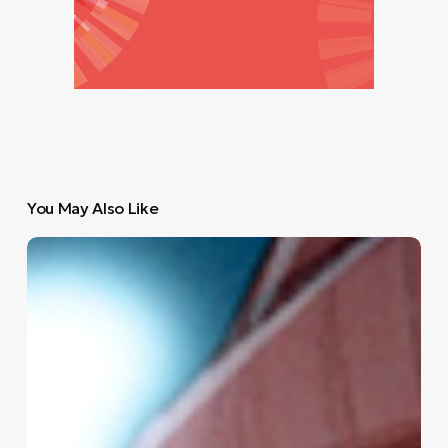
You May Also Like
Οδηγούμε
για
αποστάσεις
μικρότερες
των
τεσσάρων
χιλιομέτρων