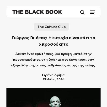
Skip
to
Menu
main
search
content
The Culture Club
Γιώργος Γκιόκας: Η ευτυχία είναι κάτι το
απροσδόκητο
Δεκαπέντε ερωτήσεις, μια κρυφή ματιά στην
προσωπικότητα στη ζωή και στο έργο τους, σαν
εξομολόγηση, στους ανθρώπους αυτής της πόλης.
Ειρήνη Δρίβα
25 Μαΐου, 2026