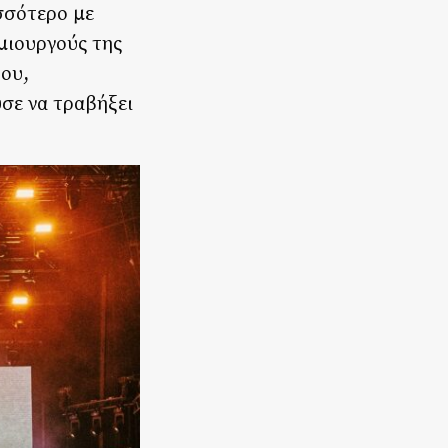
σσότερο με
μιουργούς της
του,
σε να τραβήξει