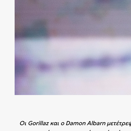
Οι
Gorillaz
και ο Damon Albarn μετέτρεψ