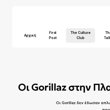
Skip
to
main
content
First
The Culture
Th
Αρχική
Post
Club
Tal
Hit enter to search or ESC to close
Οι Gorillaz στην Πλ
Οι Gorillaz δεν έδωσαν απλ
παρ