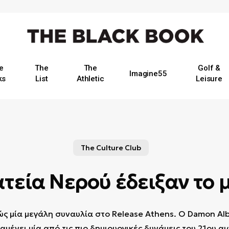
e
The
The
Golf &
Imagine55
ks
List
Athletic
Leisure
The Culture Club
ατεία Νερού έδειξαν το
ώς μία μεγάλη συναυλία στο Release Athens. Ο Damon Alb
αμένει μία από τις πιο δημιουργικές δυνάμεις του 21ου αι