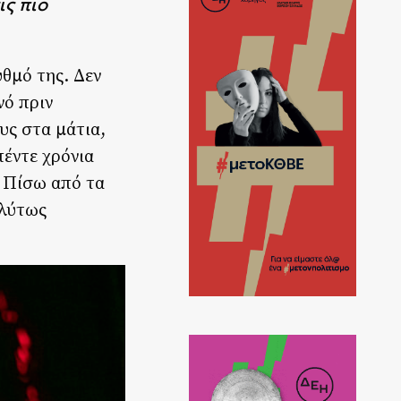
ις πιο
υθμό της. Δεν
νό πριν
υς στα μάτια,
πέντε χρόνια
. Πίσω από τα
ολύτως