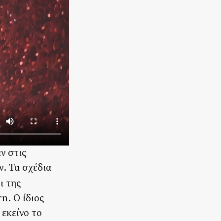
ν στις
ν. Τα σχέδια
ι της
n. Ο ίδιος
εκείνο το