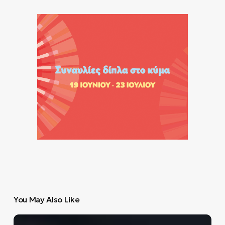
You May Also Like
8