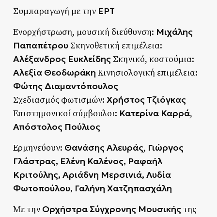
ΕΡΤ
Συμπαραγωγή με την
Μιχάλης
Ενορχήστρωση, μουσική διεύθυνση:
Παπαπέτρου
Σκηνοθετική επιμέλεια:
Αλέξανδρος Ευκλείδης
Σκηνικό, κοστούμια:
Αλεξία Θεοδωράκη
Κινησιολογική επιμέλεια:
Φώτης Διαμαντόπουλος
Χρήστος Τζιόγκας
Σχεδιασμός φωτισμών:
Κατερίνα Καρρά
Επιστημονικοί σύμβουλοι:
,
Απόστολος Πούλιος
Θανάσης Αλευράς
Γιώργος
Ερμηνεύουν:
,
Γλάστρας
,
Ελένη Καλένος
,
Ραφαήλ
Κριτούλης
,
Αριάδνη Μερσινιά
,
Λυδία
Φωτοπούλου
,
Γαλήνη Χατζηπασχάλη
Ορχήστρα Σύγχρονης Μουσικής
Με την
της