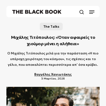
Skip
to
Menu
main
search
content
The Talks
Μιχάλης Τιτόπουλος: «Όταν αφαιρείς το
χιούμορ μένει η αλήθεια»
Ο Μιχάλης Τιτόπουλος μιλά για την παράσταση «Η πιο
υπέροχη χειρότερη του κόσμου», τις σχέσεις και το
γέλιο, που αποκαλύπτει περισσότερα απ’ όσα κρύβει.
Βαγγέλης Χανιωτάκης
3 Μαρτίου, 2026