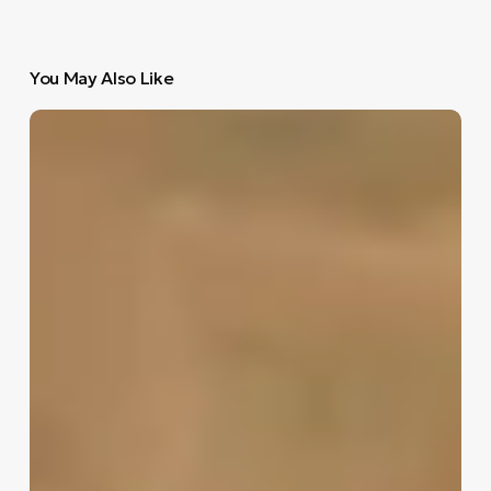
You May Also Like
Η
Ανάσταση
δεν
είναι
θαύμα
είναι
τεστ