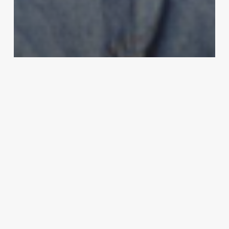
Κωνσταντίνος Ρόδης. Ηθοποιός
Ειρήνη Δρίβα
17 Φεβρουαρίου, 2025
Είδαμε
το
“A
Biographical