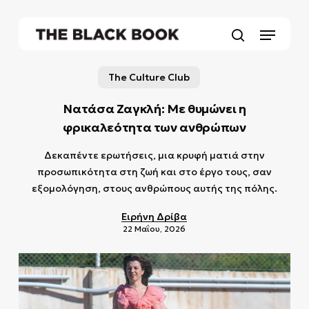
Skip
to
Menu
main
search
content
The Culture Club
Νατάσα Ζαγκλή: Με θυμώνει η
φρικαλεότητα των ανθρώπων
Δεκαπέντε ερωτήσεις, μια κρυφή ματιά στην
προσωπικότητα στη ζωή και στο έργο τους, σαν
εξομολόγηση, στους ανθρώπους αυτής της πόλης.
Ειρήνη Δρίβα
22 Μαΐου, 2026