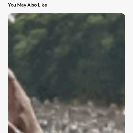
You May Also Like
Η
ομιλία
του
Μάρτιν
Λούθερ
Κινγκ
αποκτά
ξανά
σημασία