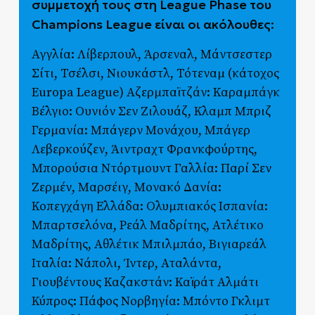
συμμετοχή τους στη League Phase του
Champions League είναι οι ακόλουθες
:
Αγγλία: Λίβερπουλ, Άρσεναλ, Μάντσεστερ
Σίτι, Τσέλσι, Νιουκάστλ, Τότεναμ (κάτοχος
Europa League) Αζερμπαϊτζάν: Καραμπάγκ
Βέλγιο: Ουνιόν Σεν Ζιλουάζ, Κλαμπ Μπριζ
Γερμανία: Μπάγερν Μονάχου, Μπάγερ
Λεβερκούζεν, Άιντραχτ Φρανκφούρτης,
Μπορούσια Ντόρτμουντ Γαλλία: Παρί Σεν
Ζερμέν, Μαρσέιγ, Μονακό Δανία:
Κοπεγχάγη Ελλάδα: Ολυμπιακός Ισπανία:
Μπαρτσελόνα, Ρεάλ Μαδρίτης, Ατλέτικο
Μαδρίτης, Αθλέτικ Μπιλμπάο, Βιγιαρεάλ
Ιταλία: Νάπολι, Ίντερ, Αταλάντα,
Γιουβέντους Καζακστάν: Καϊράτ Αλμάτι
Κύπρος: Πάφος Νορβηγία: Μπόντο Γκλιμτ