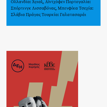
Ολλανδία: Άγιαξ, Αϊντχόφεν Πορτογαλία:
Σπόρτινγκ Λισσαβόνας, Μπενφίκα Τσεχία:
Σλάβια Πράγας Τουρκία: Γαλατασαράι