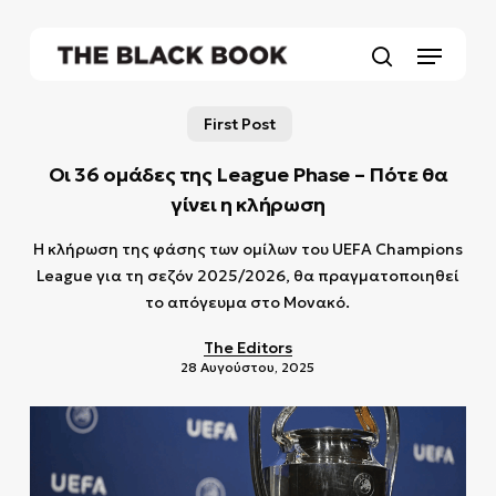
Skip
to
Menu
main
search
content
First Post
Oι 36 ομάδες της League Phase – Πότε θα
γίνει η κλήρωση
Η κλήρωση της φάσης των ομίλων του UEFA Champions
League για τη σεζόν 2025/2026, θα πραγματοποιηθεί
το απόγευμα στο Μονακό.
The Editors
28 Αυγούστου, 2025