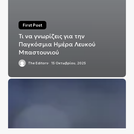
First Post
Τι να γνωρίζεις για την
Παγκόσμια Ημέρα Λευκού
Μπαστουνιού
The Editors
15 Οκτωβρίου, 2025
Οι
έξι
γυναίκες
που
αλλάζουν
την
ιστορία
του