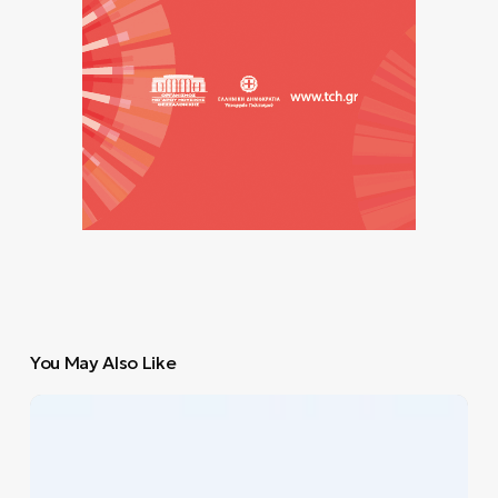
You May Also Like
Τι
να
γνωρίζεις
για