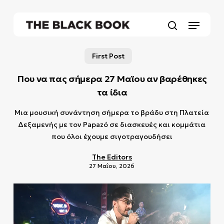
Skip
to
Menu
main
search
content
First Post
Που να πας σήμερα 27 Μαϊου αν βαρέθηκες
τα ίδια
Μια μουσική συνάντηση σήμερα το βράδυ στη Πλατεία
Δεξαμενής με τον Papazó σε διασκευές και κομμάτια
που όλοι έχουμε σιγοτραγουδήσει
The Editors
27 Μαΐου, 2026