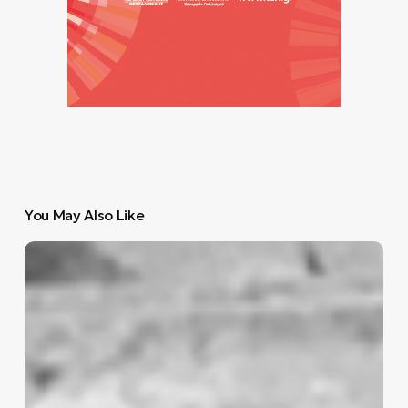
You May Also Like
Οι
Pink
Floyd
στην
Πομπηία
54
χρόνια
μετά