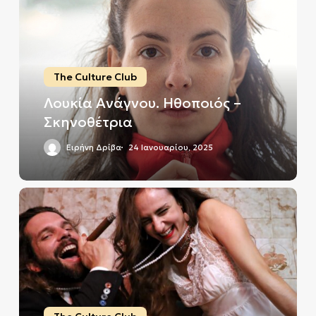
Ηθοποιός
–
Σκηνοθέτρια
The Culture Club
Λουκία Ανάγνου. Ηθοποιός –
Σκηνοθέτρια
Ειρήνη Δρίβα
24 Ιανουαρίου, 2025
Το
Τυχερό
Λαχείο