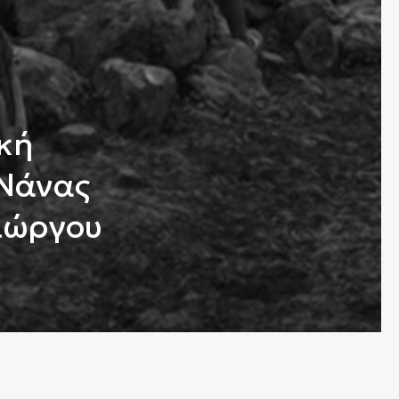
ική
 Νάνας
Si
ιώργου
The Story
Em
Επικοινωνία
Όροι Χρήσης
Fi
Πολιτική Απορρήτου
Ταυτότητα