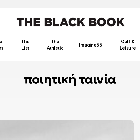
e
The
The
Golf &
Imagine55
ks
List
Athletic
Leisure
ποιητική ταινία