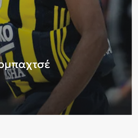
ρμπαχτσέ
Si
The Story
Em
Επικοινωνία
Όροι Χρήσης
Fi
Πολιτική Απορρήτου
Ταυτότητα