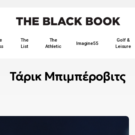
e
The
The
Golf &
Imagine55
ks
List
Athletic
Leisure
Τάρικ Μπιμπέροβιτς