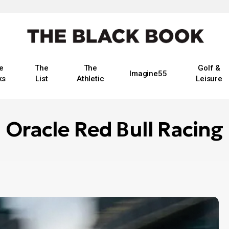
e
The
The
Golf &
Imagine55
ks
List
Athletic
Leisure
Oracle Red Bull Racing