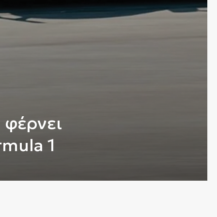
Si
 φέρνει
The Story
Em
rmula 1
Επικοινωνία
Όροι Χρήσης
Fi
Πολιτική Απορρήτου
Ταυτότητα