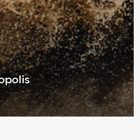
Si
opolis
The Story
Em
Επικοινωνία
Όροι Χρήσης
Fi
Πολιτική Απορρήτου
Ταυτότητα