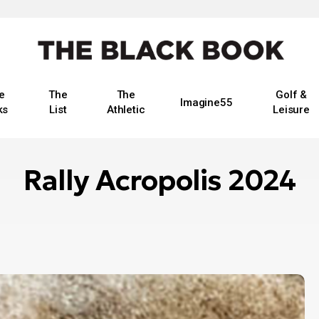
e
The
The
Golf &
Imagine55
ks
List
Athletic
Leisure
Rally Acropolis 2024