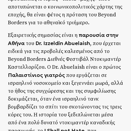
αποτυπώνεται ο κοινωνικοπολιτικός χάρτης της
εποχής, θα είναι φέτος η πρόταση του Beyond
Borders για το αθηναϊκό τριήμερο.
παρουσία στην
Εξαιρετικής σημασίας είναι η
Αθήνα
Dr. Izzeldin Abuelaish
του
, που έρχεται
ειδικά για τις προβολές καλεσμένος από το
Beyond Borders Διεθνές Φεστιβάλ Ντοκιμαντέρ
Καστελλορίζου. Ο Dr. Abuelaish είναι ο πρώτος
Παλαιστίνιος γιατρός
που εργάζεται σε
ισραηλινό νοσοκομείο και ξεγεννάει μωρά, αλλά
το ήθος της συγχώρεσης και της συμφιλίωσης
δοκιμάζεται, όταν ένα ισραηλινό τανκ
βομβαρδίζει το σπίτι του σκοτώνοντας τις τρεις
κόρες του. Η ιστορία του ξεδιπλώνεται μέσα
από ένα πολύ δυνατό ντοκιμαντέρ καναδικής
I Shall not Hate
παραγωγής, το
, που