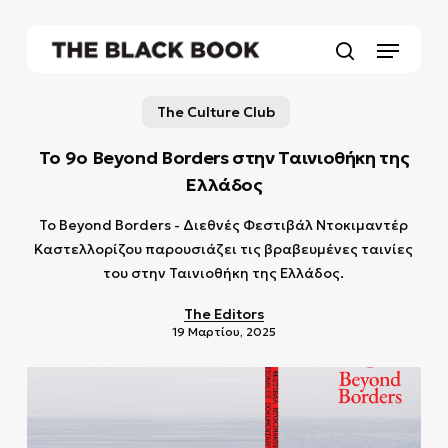
Skip
to
Menu
main
search
content
The Culture Club
To 9o Beyond Borders στην Ταινιοθήκη της
Ελλάδος
Το Beyond Borders - Διεθνές Φεστιβάλ Ντοκιμαντέρ
Καστελλορίζου παρουσιάζει τις βραβευμένες ταινίες
του στην Ταινιοθήκη της Ελλάδος.
The Editors
19 Μαρτίου, 2025