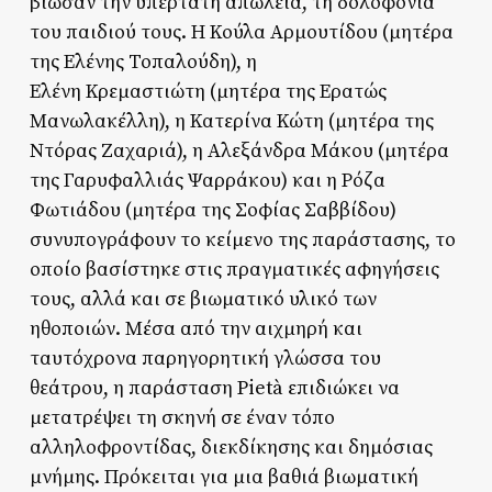
βίωσαν την υπέρτατη απώλεια, τη δολοφονία
του παιδιού τους. Η Κούλα Αρμουτίδου (μητέρα
της Ελένης Τοπαλούδη), η
Ελένη Κρεμαστιώτη (μητέρα της Ερατώς
Μανωλακέλλη), η Κατερίνα Κώτη (μητέρα της
Ντόρας Ζαχαριά), η Αλεξάνδρα Μάκου (μητέρα
της Γαρυφαλλιάς Ψαρράκου) και η Ρόζα
Φωτιάδου (μητέρα της Σοφίας Σαββίδου)
συνυπογράφουν το κείμενο της παράστασης, το
οποίο βασίστηκε στις πραγματικές αφηγήσεις
τους, αλλά και σε βιωματικό υλικό των
ηθοποιών. Μέσα από την αιχμηρή και
ταυτόχρονα παρηγορητική γλώσσα του
θεάτρου, η παράσταση Pietà επιδιώκει να
μετατρέψει τη σκηνή σε έναν τόπο
αλληλοφροντίδας, διεκδίκησης και δημόσιας
μνήμης. Πρόκειται για μια βαθιά βιωματική