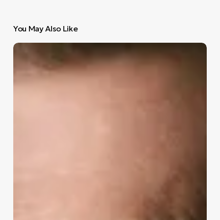
You May Also Like
Το
Black
Book
προτείνει
για
την
Παρασκευή
14
Νοεμβρίου