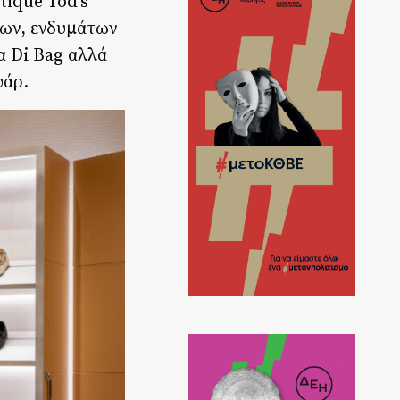
tique Tod’s
των, ενδυμάτων
α Di Bag αλλά
υάρ.