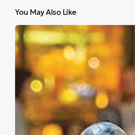
You May Also Like
Το
Σερμπετόσπιτο
της
Νάνσυ