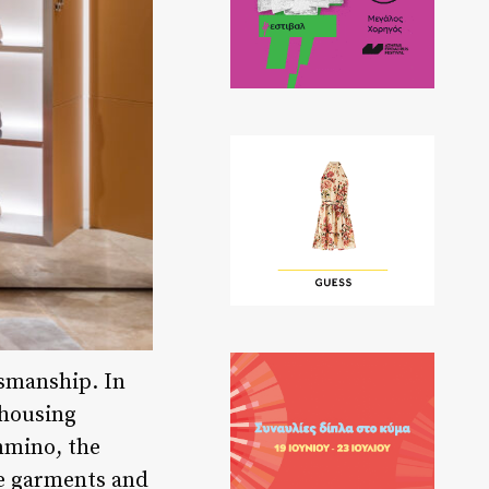
tsmanship. In
 housing
mmino, the
he garments and