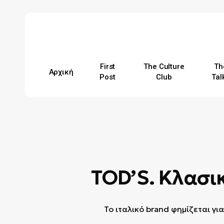
Skip
to
main
content
First
The Culture
Th
Αρχική
Post
Club
Tal
Hit enter to search or ESC to close
TOD’S. Κλασι
Το ιταλικό brand φημίζεται για