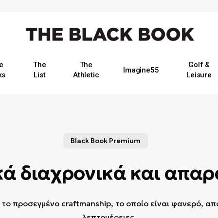
e
The
The
Golf &
Imagine55
ks
List
Athletic
Leisure
Black Book Premium
κά διαχρονικά και απα
 το προσεγμένο craftmanship, το οποίο είναι φανερό, από 
λεπτομέρειες.