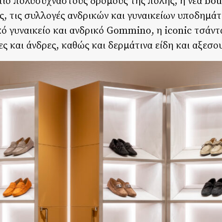
 πιο πολυσύχναστους δρόμους της πόλης, η νέα bou
ς, τις συλλογές ανδρικών και γυναικείων υποδημά
ό γυναικείο και ανδρικό Gommino, η iconic τσάντ
κες και άνδρες, καθώς και δερμάτινα είδη και αξεσο