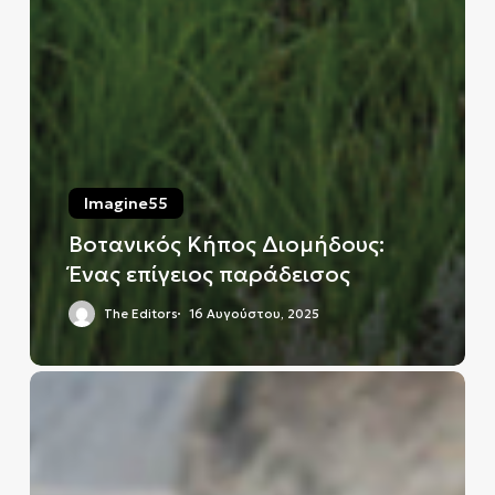
Imagine55
Βοτανικός Κήπος Διομήδους:
Ένας επίγειος παράδεισος
The Editors
16 Αυγούστου, 2025
ΔΕΗ
Tour
Of
Hellas
2025: