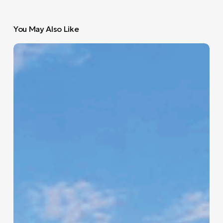
You May Also Like
Βοτανικός
Κήπος
Διομήδους:
Ένας
επίγειος
παράδεισος