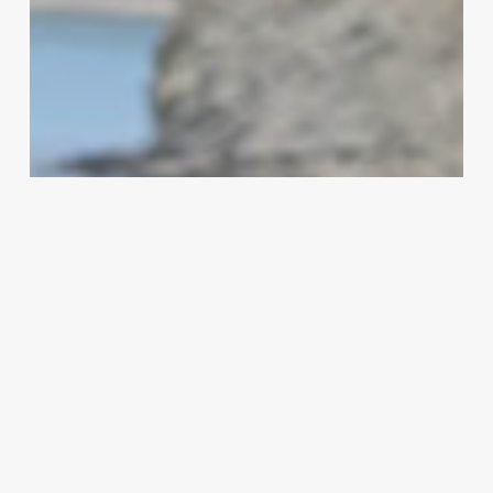
Η
Στερεά
Ελλάδα
στο
επίκεντρο