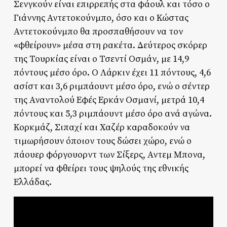
Σενγκούν είναι επιρρεπής στα φάουλ και τόσο ο
Γιάννης Αντετοκούνμπο, όσο και ο Κώστας
Αντετοκούνμπο θα προσπαθήσουν να τον
«φθείρουν» μέσα στη ρακέτα. Δεύτερος σκόρερ
της Τουρκίας είναι ο Τσεντί Οσμάν, με 14,9
πόντους μέσο όρο. Ο Λάρκιν έχει 11 πόντους, 4,6
ασίστ και 3,6 ριμπάουντ μέσο όρο, ενώ ο σέντερ
της Αναντολού Εφές Ερκάν Οσμανί, μετρά 10,4
πόντους και 5,3 ριμπάουντ μέσο όρο ανά αγώνα.
Κορκμάζ, Σιπαχί και Χαζέρ καραδοκούν να
τιμωρήσουν όποιον τους δώσει χώρο, ενώ ο
πάουερ φόργουορντ των Σίξερς, Αντεμ Μπονα,
μπορεί να φθείρει τους ψηλούς της εθνικής
Ελλάδας.