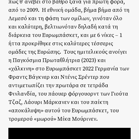
πως θ’ ανέβει στο βάθρο ξανά για πρώτη φορά,
από το 2009. Η εθνική ομάδα, βήμα βήμα από τη
Λεμεσό και τη φάση των ομίλων, γινόταν όλο
και καλύτερη, βελτιωνόταν δηλαδή κατά τη
διάρκεια του Ευρωμπάσκετ, και με 6 νίκες – 1
ήττα προκρίθηκε στις καλύτερες τέσσερις
ομάδες της Ευρώπης. Τους ημιτελικούς ανοίγει
η Παγκόσμια Πρωταθλήτρια (2023) και
«χάλκινη» στο Ευρωμπάσκετ 2022 Γερμανία των
Φραντς Βάγκνερ και Ντένις Σρέντερ που
αντιμετωπίζει την πρωτάρα σε τετράδα
Φινλανδία, του πάουερ φόργουορντ των Γιούτα
Τζαζ, Λάουρι Μάρκανεν και του παίκτη
«αποκάλυψη» αυτού του Ευρωμπάσκετ, του
τρομερού «μωρού» Μίκα Μούρινεν.