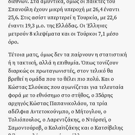
διεθνών. Στα αμυντικά, όμως οι παίκτες του
Σπανούλη έχουν μικρή υπεροχή με 26,4 έναντι
25,6. Στις ασίστ υπερτερεί η Τουρκία, με 22,6
έναντι 19,3 μ.ο. της Ελλάδας. Οι Έλληνες
μετρούν 8 κλεψίματα και οι Τούρκοι 7,1 μέσο
όρο.
Τέτοια ματς, όμως δεν τα παίρνουν η στατιστική
ή η τακτική, αλλά η επιθυμία. Όπως τονίζουν
διαρκώς οι πρωταγωνιστές, στον τελικό θα
βρεθεί η ομάδα που το θέλει πιο πολύ. Και ο
Κώστας Σλούκας που αγωνίζεται για τελευταία
φορά με το εθνόσημο στο στήθος, ο 35άρης
αρχηγός Κώστας Παπανικολάου, τα τρία
αδέλφια Αντετοκούνμπο, ο Μήτογλου, ο
Τολιόπουλος, ο Λαρεντζάκης, ο Ντόρσεϊ, ο
Σαμοντούροβ, ο Καλαϊτζάκης και ο Κατσίβελης