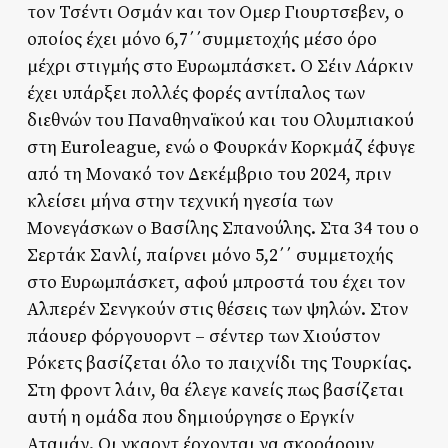
τον Τσέντι Οσμάν και τον Ομερ Γιουρτσεβεν, ο
οποίος έχει μόνο 6,7΄΄συμμετοχής μέσο όρο
μέχρι στιγμής στο Ευρωμπάσκετ. Ο Σέιν Λάρκιν
έχει υπάρξει πολλές φορές αντίπαλος των
διεθνών του Παναθηναϊκού και του Ολυμπιακού
στη Euroleague, ενώ ο Φουρκάν Κορκμάζ έφυγε
από τη Μονακό τον Δεκέμβριο του 2024, πριν
κλείσει μήνα στην τεχνική ηγεσία των
Μονεγάσκων ο Βασίλης Σπανούλης. Στα 34 του ο
Σερτάκ Σανλί, παίρνει μόνο 5,2΄΄ συμμετοχής
στο Ευρωμπάσκετ, αφού μπροστά του έχει τον
Αλπερέν Σενγκούν στις θέσεις των ψηλών. Στον
πάουερ φόργουορντ – σέντερ των Χιούστον
Ρόκετς βασίζεται όλο το παιχνίδι της Τουρκίας.
Στη φροντ λάιν, θα έλεγε κανείς πως βασίζεται
αυτή η ομάδα που δημιούργησε ο Εργκίν
Αταμάν. Οι γκαρντ έρχονται να σκοράρουν