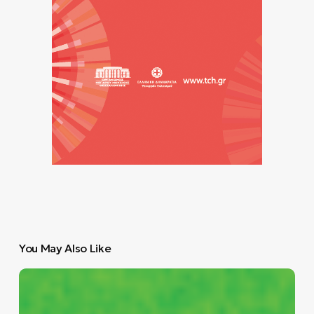
You May Also Like
Άκουσέ
το!
Η