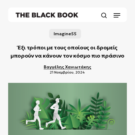
Skip
to
Menu
main
search
content
Imagine55
Έξι τρόποι με τους οποίους οι δρομείς
μπορούν να κάνουν τον κόσμο πιο πράσινο
Βαγγέλης Χανιωτάκης
21 Νοεμβρίου, 2024