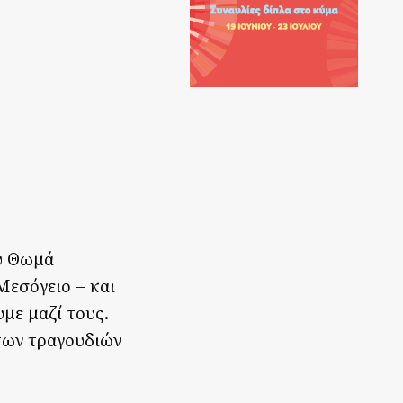
ου Θωμά
Μεσόγειο – και
υμε μαζί τους.
των τραγουδιών