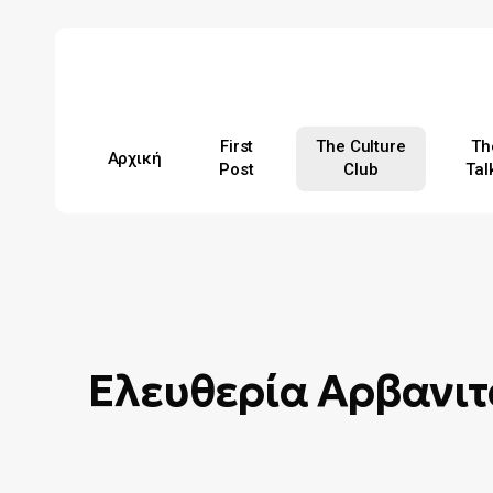
Skip
to
main
content
First
The Culture
Th
Αρχική
Post
Club
Tal
Hit enter to search or ESC to close
Ελευθερία Αρβανιτ