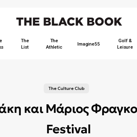
e
The
The
Golf &
Imagine55
ks
List
Athletic
Leisure
The Culture Club
άκη και Μάριος Φραγκ
Festival