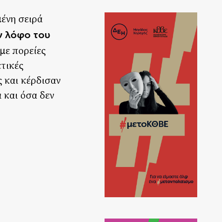
μένη σειρά
ν λόφο του
 με πορείες
ετικές
 και κέρδισαν
 και όσα δεν