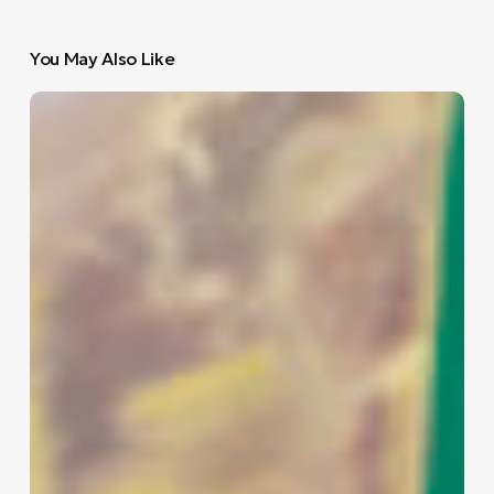
You May Also Like
1440:
Όλα
όσα
συμβαίνουν
στην
πόλη
10
Μαρτίου