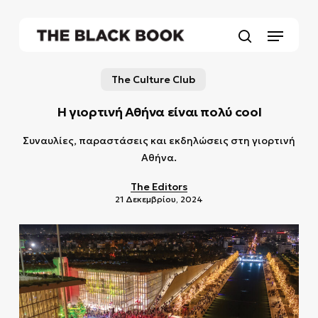
Skip
to
Menu
main
search
content
The Culture Club
Η γιορτινή Αθήνα είναι πολύ cool
Συναυλίες, παραστάσεις και εκδηλώσεις στη γιορτινή
Αθήνα.
The Editors
21 Δεκεμβρίου, 2024