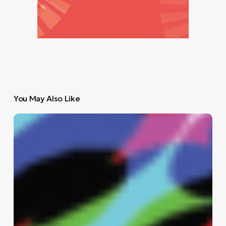
You May Also Like
LSD:
το
ταξίδι
με
το
ποδήλατο
που
άλλαξε
την