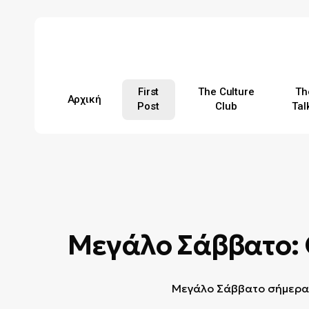
Skip
to
main
content
First
The Culture
Th
Αρχική
Post
Club
Tal
Hit enter to search or ESC to close
Μεγάλο Σάββατο: 
Μεγάλο Σάββατο σήμερα κ