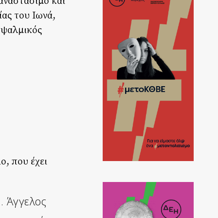
αναστάσιμο και
ας του Ιωνά,
ο ψαλμικός
ο, που έχει
. Άγγελος