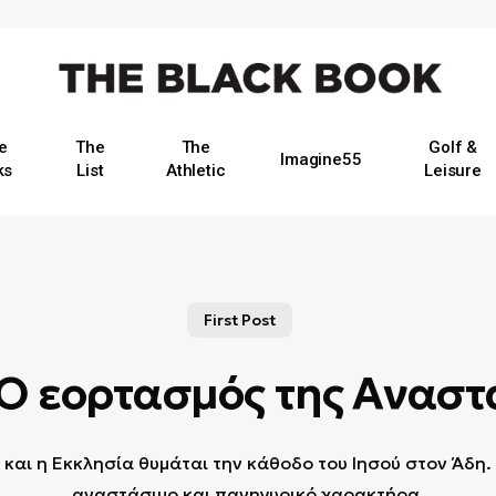
e
The
The
Golf &
Imagine55
ks
List
Athletic
Leisure
First Post
Ο εορτασμός της Αναστ
αι η Εκκλησία θυμάται την κάθοδο του Ιησού στον Άδη. 
αναστάσιμο και πανηγυρικό χαρακτήρα.