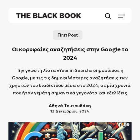
Skip
to
Menu
main
search
content
First Post
Οι κορυφαίες αναζητήσεις στην Google το
2024
Την γνωστή λίστα «Year in Search» δημοσίευσε η
Google, με τις τις δημοφιλέστερες αναζητήσεις των
χρηστών του διαδικτύου μέσα στο 2024, σε μία χρονιά
που ήταν γεμάτη σημαντικά γεγονότα και εξελίξεις
Αθηνά Τουτουδάκη
13 Δεκεμβρίου, 2024