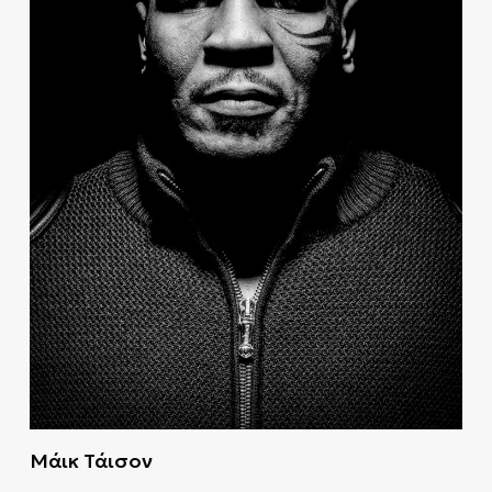
Μάικ Τάισον