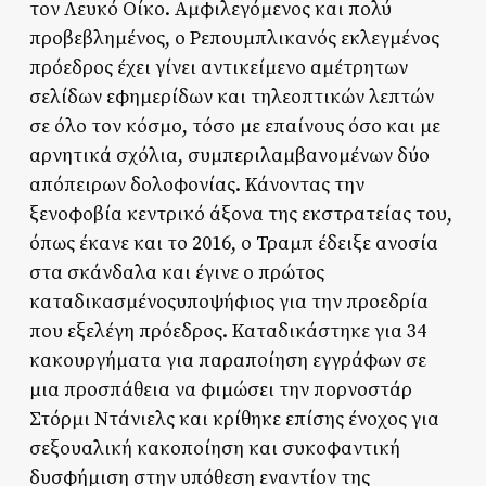
τον Λευκό Οίκο. Αμφιλεγόμενος και πολύ
προβεβλημένος, ο Ρεπουμπλικανός εκλεγμένος
πρόεδρος έχει γίνει αντικείμενο αμέτρητων
σελίδων εφημερίδων και τηλεοπτικών λεπτών
σε όλο τον κόσμο, τόσο με επαίνους όσο και με
αρνητικά σχόλια, συμπεριλαμβανομένων δύο
απόπειρων δολοφονίας. Κάνοντας την
ξενοφοβία κεντρικό άξονα της εκστρατείας του,
όπως έκανε και το 2016, ο Τραμπ έδειξε ανοσία
στα σκάνδαλα και έγινε ο πρώτος
καταδικασμένοςυποψήφιος για την προεδρία
που εξελέγη πρόεδρος. Καταδικάστηκε για 34
κακουργήματα για παραποίηση εγγράφων σε
μια προσπάθεια να φιμώσει την πορνοστάρ
Στόρμι Ντάνιελς και κρίθηκε επίσης ένοχος για
σεξουαλική κακοποίηση και συκοφαντική
δυσφήμιση στην υπόθεση εναντίον της