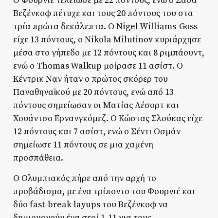
Ο Φουρνιέ τελείωσε με 22 πόντους, ενώ ο Σάσα
Βεζένκοφ πέτυχε και τους 20 πόντους του στα
τρία πρώτα δεκάλεπτα. Ο Nigel Williams-Goss
είχε 13 πόντους, ο Nikola Milutinov κυριάρχησε
μέσα στο γήπεδο με 12 πόντους και 8 ριμπάουντ,
ενώ ο Thomas Walkup μοίρασε 11 ασίστ. Ο
Κέντρικ Ναν ήταν ο πρώτος σκόρερ του
Παναθηναϊκού με 20 πόντους, ενώ από 13
πόντους σημείωσαν οι Ματίας Λέσορτ και
Χουάντσο Ερνανγκόμεζ. Ο Κώστας Σλούκας είχε
12 πόντους και 7 ασίστ, ενώ ο Σέντι Οσμάν
σημείωσε 11 πόντους σε μια χαμένη
προσπάθεια.
Ο Ολυμπιακός πήρε από την αρχή το
προβάδισμα, με ένα τρίποντο του Φουρνιέ και
δύο fast-break layups του Βεζένκοφ να
δημιουργούν ένα σερί 1-11 για τους