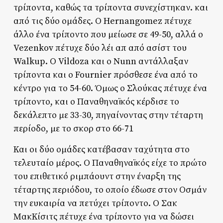
τρίποντα, καθώς τα τρίποντα συνεχίστηκαν. και
από τις δύο ομάδες. Ο Hernangomez πέτυχε
άλλο ένα τρίποντο που μείωσε σε 49-50, αλλά ο
Vezenkov πέτυχε δύο λέι απ από ασίστ του
Walkup. Ο Vildoza και ο Nunn αντάλλαξαν
τρίποντα και ο Fournier πρόσθεσε ένα από το
κέντρο για το 54-60. Όμως ο Σλούκας πέτυχε ένα
τρίποντο, και ο Παναθηναϊκός κέρδισε το
δεκάλεπτο με 33-30, πηγαίνοντας στην τέταρτη
περίοδο, με το σκορ στο 66-71
Και οι δύο ομάδες κατέβασαν ταχύτητα στο
τελευταίο μέρος. Ο Παναθηναϊκός είχε το πρώτο
του επιθετικό ριμπάουντ στην έναρξη της
τέταρτης περιόδου, το οποίο έδωσε στον Οσμάν
την ευκαιρία να πετύχει τρίποντο. Ο Σακ
ΜακΚίσιτς πέτυχε ένα τρίποντο για να δώσει