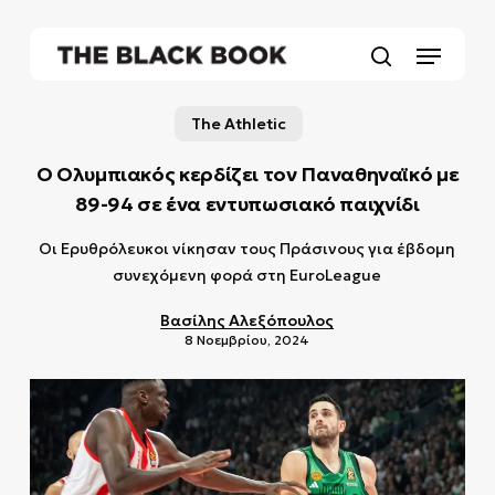
Skip
to
Menu
main
search
content
The Athletic
Ο Ολυμπιακός κερδίζει τον Παναθηναϊκό με
89-94 σε ένα εντυπωσιακό παιχνίδι
Οι Ερυθρόλευκοι νίκησαν τους Πράσινους για έβδομη
συνεχόμενη φορά στη EuroLeague
Βασίλης Αλεξόπουλος
8 Νοεμβρίου, 2024