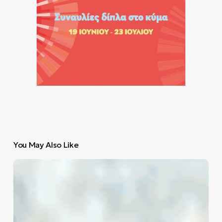
You May Also Like
Ποιοι
είναι
οι
κορυφαίοι
σκόρερ