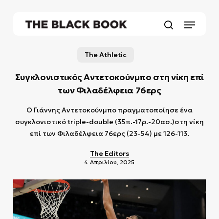
Skip
to
Menu
main
search
content
The Athletic
Συγκλονιστικός Αντετοκούνμπο στη νίκη επί
των Φιλαδέλφεια 76ερς
Ο Γιάννης Αντετοκούνμπο πραγματοποίησε ένα
συγκλονιστικό triple-double (35π.-17ρ.-20ασ.)στη νίκη
επί των Φιλαδέλφεια 76ερς (23-54) με 126-113.
The Editors
4 Απριλίου, 2025