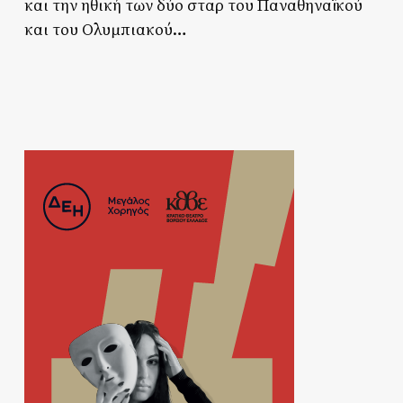
και την ηθική των δύο σταρ του Παναθηναϊκού
και του Ολυμπιακού…