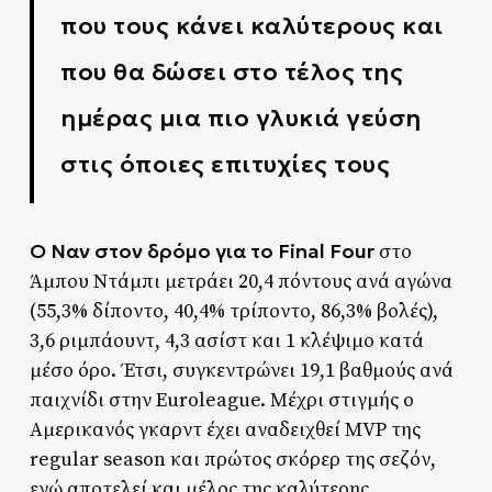
που τους κάνει καλύτερους και
που θα δώσει στο τέλος της
ημέρας μια πιο γλυκιά γεύση
στις όποιες επιτυχίες τους
Ο Ναν στον δρόμο για το Final Four
στο
Άμπου Ντάμπι μετράει 20,4 πόντους ανά αγώνα
(55,3% δίποντο, 40,4% τρίποντο, 86,3% βολές),
3,6 ριμπάουντ, 4,3 ασίστ και 1 κλέψιμο κατά
μέσο όρο. Έτσι, συγκεντρώνει 19,1 βαθμούς ανά
παιχνίδι στην Euroleague. Μέχρι στιγμής ο
Αμερικανός γκαρντ έχει αναδειχθεί MVP της
regular season και πρώτος σκόρερ της σεζόν,
ενώ αποτελεί και μέλος της καλύτερης