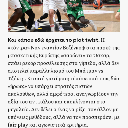
Και κάπου εδώ έρχεται το plot twist.
Η
«κόντρα» Ναν εναντίον Βεζένκοφ στα παρκέ της
μπασκετικής Ευρώπης «σαρώνει» τα Όσκαρ,
σπάει ρεκόρ προσέλευσης στα γήπεδα, αλλά δεν
αποτελεί παραλληλισμό του Μπάτμαν vs
Τζόκερ. Κι αυτό γιατί μπορεί πίσω από τους δύο
«ήρωες» να υπάρχει στρατός πιστών
ακολούθων, αλλά αμφότεροι αναγνωρίζουν την
αξία του αντιπάλου και υποκλίνονται στο
μεγαλείο. Δεν θέλει ο ένας να ρίξει τον άλλον με
υπόγειες μεθόδους, αλλά να τον προσπεράσει με
fair play και αγωνιστικά κριτήρια.