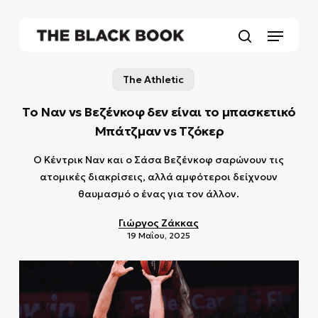
Skip
to
Menu
main
search
content
The Athletic
Το Ναν vs Βεζένκοφ δεν είναι το μπασκετικό
Μπάτζμαν vs Τζόκερ
Ο Κέντρικ Ναν και ο Σάσα Βεζένκοφ σαρώνουν τις
ατομικές διακρίσεις, αλλά αμφότεροι δείχνουν
θαυμασμό ο ένας για τον άλλον.
Γιώργος Ζάκκας
19 Μαΐου, 2025