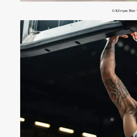
Ο Κέντρικ Ναν