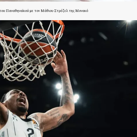
 του Παναθηναϊκού με τον Μάθιου Στρέζελ της Μονακό