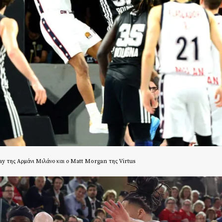
y της Αρμάνι Μιλάνο και ο Matt Morgan της Virtus