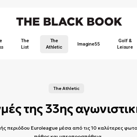
e
The
The
Golf &
Imagine55
ks
List
Athletic
Leisure
The Athletic
γμές της 33ης αγωνιστικ
κής περιόδου Euroleague μέσα από τις 10 καλύτερες φωτ
πάθος και υπερπροσπάθεια.