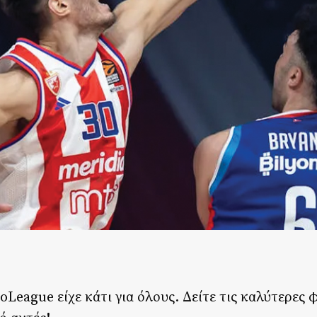
oLeague είχε κάτι για όλους. Δείτε τις καλύτερες 