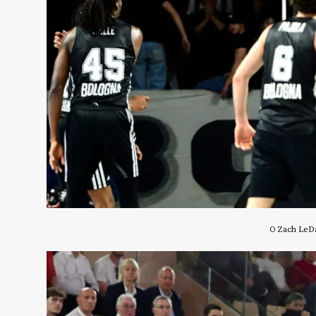
Ο Zach LeDa