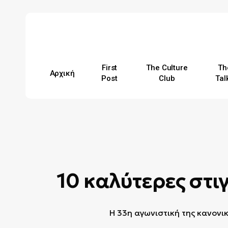
Skip
to
main
content
First
The Culture
Th
Αρχική
Post
Club
Tal
Hit enter to search or ESC to close
10 καλύτερες στι
H 33η αγωνιστική της κανονι