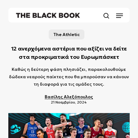
Skip
to
Menu
main
search
content
The Athletic
12 ανερχόμενα αστέρια που αξίζει να δείτε
στα προκριματικά του Ευρωμπάσκετ
Καθώς η δεύτερη φάση πλησιάζει, παρακολουθούμε
δώδεκα νεαρούς παίκτες που θα μπορούσαν να κάνουν
τη διαφορά για τις ομάδες τους.
Βασίλης Αλεξόπουλος
21 Νοεμβρίου, 2024