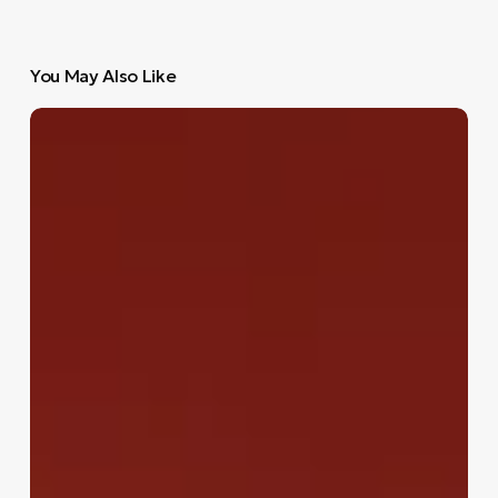
You May Also Like
Ο
David
Hockney
πίστευε
ότι
έχουμε
ξεχάσει
να
κοιτάμε