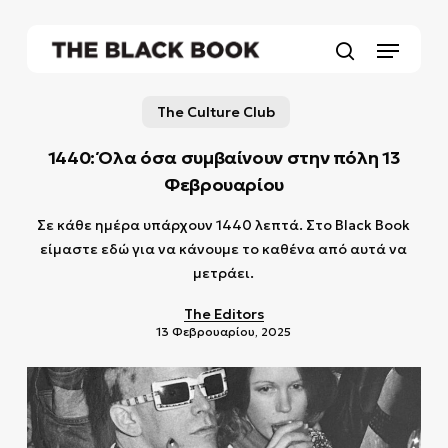
Skip
to
Menu
main
search
content
The Culture Club
1440: Όλα όσα συμβαίνουν στην πόλη 13
Φεβρουαρίου
Σε κάθε ημέρα υπάρχουν 1440 λεπτά. Στο Black Book
είμαστε εδώ για να κάνουμε το καθένα από αυτά να
μετράει.
The Editors
13 Φεβρουαρίου, 2025