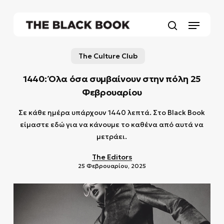
Skip
to
Menu
main
search
content
The Culture Club
1440: Όλα όσα συμβαίνουν στην πόλη 25
Φεβρουαρίου
Σε κάθε ημέρα υπάρχουν 1440 λεπτά. Στο Black Book
είμαστε εδώ για να κάνουμε το καθένα από αυτά να
μετράει.
The Editors
25 Φεβρουαρίου, 2025