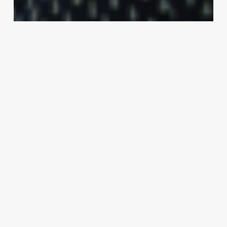
The Culture Club
Άντα Πουράνη: Όσο μεγαλώνω
αλλάζω πράγματα και
εξελίσσομαι
The Editors
7 Οκτωβρίου, 2025