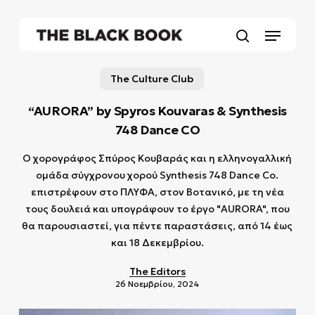
Skip
to
Menu
main
search
content
The Culture Club
“AURORA” by Spyros Kouvaras & Synthesis
748 Dance CO
Ο χορογράφος Σπύρος Κουβαράς και η ελληνογαλλική
ομάδα σύγχρονου χορού Synthesis 748 Dance Co.
επιστρέφουν στο ΠΛΥΦΑ, στον Βοτανικό, με τη νέα
τους δουλειά και υπογράφουν το έργο "AURORA", που
θα παρουσιαστεί, για πέντε παραστάσεις, από 14 έως
και 18 Δεκεμβρίου.
The Editors
26 Νοεμβρίου, 2024