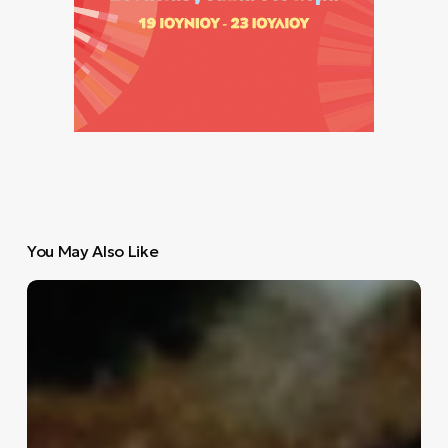
You May Also Like
10
θρυλικά
κινηματογραφικά
sneakers