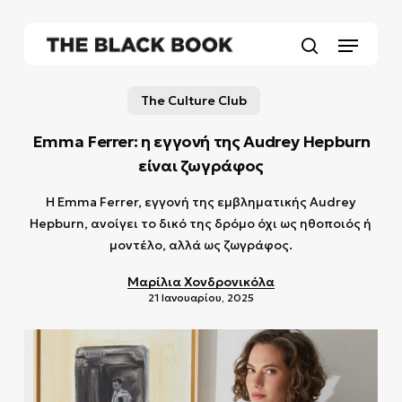
Skip
to
Menu
main
search
content
The Culture Club
Emma Ferrer: η εγγονή της Audrey Hepburn
είναι ζωγράφος
Η Emma Ferrer, εγγονή της εμβληματικής Audrey
Hepburn, ανοίγει το δικό της δρόμο όχι ως ηθοποιός ή
μοντέλο, αλλά ως ζωγράφος.
Μαρίλια Χονδρονικόλα
21 Ιανουαρίου, 2025