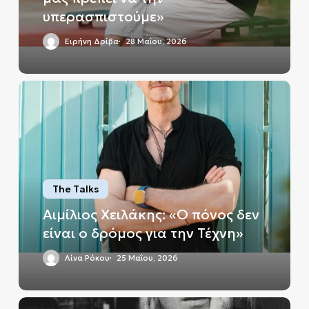
υπερασπιστούμε»
υπερασπιστούμε»
Ειρήνη Δρίβα
28 Μαΐου, 2026
Αιμίλιος
Χειλάκης:
«Ο
πόνος
δεν
είναι
ο
The Talks
δρόμος
Αιμίλιος Χειλάκης: «Ο πόνος δεν
για
είναι ο δρόμος για την Τέχνη»
την
Τέχνη»
Λίνα Ρόκου
25 Μαΐου, 2026
Λένα