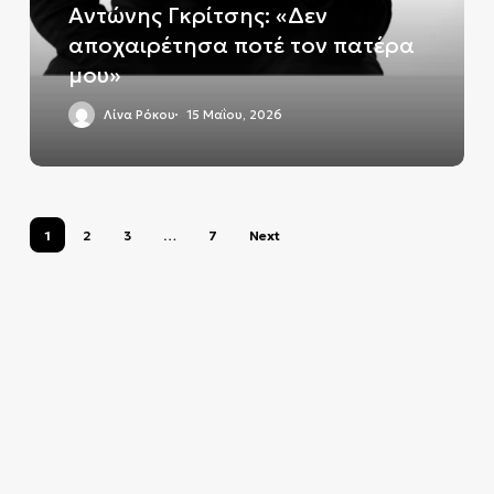
πατέρα
Αντώνης Γκρίτσης: «Δεν
μου»
αποχαιρέτησα ποτέ τον πατέρα
μου»
Λίνα Ρόκου
15 Μαΐου, 2026
1
2
3
…
7
Next