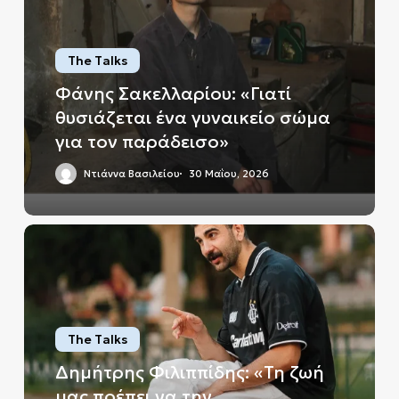
θυσιάζεται
ένα
The Talks
γυναικείο
σώμα
Φάνης Σακελλαρίου: «Γιατί
για
θυσιάζεται ένα γυναικείο σώμα
τον
για τον παράδεισο»
παράδεισο»
Ντιάννα Βασιλείου
30 Μαΐου, 2026
Δημήτρης
Φιλιππίδης:
«Τη
ζωή
μας
The Talks
πρέπει
να
Δημήτρης Φιλιππίδης: «Τη ζωή
την
μας πρέπει να την