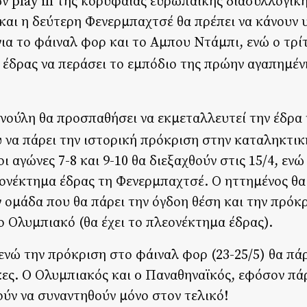
ων play in της κορυφαίας ευρωπαϊκής διασυλλογικ
ι η δεύτερη Φενερμπαχτσέ θα πρέπει να κάνουν υ
ια το φάιναλ φορ και το Αμπου Ντάμπι, ενώ ο τρί
 έδρας να περάσει το εμπόδιο της πρώην αγαπημέν
νούλη θα προσπαθήσει να εκμεταλλευτεί την έδρα 
υ να πάρει την ιστορική πρόκριση στην καταληκτι
ι αγώνες 7-8 και 9-10 θα διεξαχθούν στις 15/4, ενώ
ιονέκτημα έδρας τη Φενερμπαχτσέ. Ο ηττημένος θα
ην ομάδα που θα πάρει την όγδοη θέση και την πρόκ
ο Ολυμπιακό (θα έχει το πλεονέκτημα έδρας).
 ενώ την πρόκριση στο φάιναλ φορ (23-25/5) θα πά
κες. O Ολυμπιακός και o Παναθηναϊκός, εφόσον πά
ούν να συναντηθούν μόνο στον τελικό!