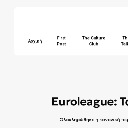
Skip
to
main
content
First
The Culture
Th
Αρχική
Post
Club
Tal
Hit enter to search or ESC to close
Euroleague: Τα
Ολοκληρώθηκε η κανονική περί