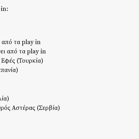
in:
 από τα play in
ι από τα play in
 Εφές (Τουρκία)
σπανία)
λία)
θρός Αστέρας (Σερβία)