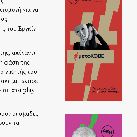
ής
πομονή για να
τος
ης του Εργκίν
της, απέναντι
κή φάση της
 ο νικητής του
 αντιμετωπίσει
ριση στα play
ρουν οι ομάδες
ρουν τα