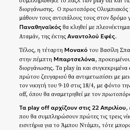
συμπληρώθηκε το παζλ των play off και τ
διοργάνωσης. Ο πρωτοπόρος Ολυμπιακός κα
μάθουν τους αντιπάλους τους στον δρόμο γ
Παναθηναϊκός
θα κληθεί με πλεονέκτημα
Αναντολού Εφές
Αταμάν, της έκτης
.
Μονακό
Τέλος, η τέταρτη
του Βασίλη Σπα
Μπαρτσελόνα
στην πέμπτη
, προκειμένο
διοργάνωσης. Τα play in και συγκεκριμένα ο
πρώτου ζευγαριού θα αντιμετωπίσει με με
τον νικητή του 9-10 στις 18/4, με φόντο τ
off, όπου θα αναμετρηθεί με τον πρωτοπόρ
Τα play off αρχίζουν στις 22 Απριλίου
,
που θα συμπληρώσουν πρώτες τις τρεις νί
εισιτήρια για το Άμπου Ντάμπι, τότε μπορ