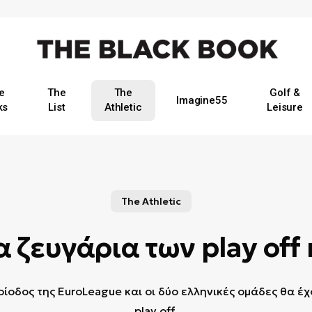
e
The
The
Golf &
Imagine55
ks
List
Athletic
Leisure
The Athletic
 ζευγάρια των play off 
οδος της EuroLeague και οι δύο ελληνικές ομάδες θα έ
play off.