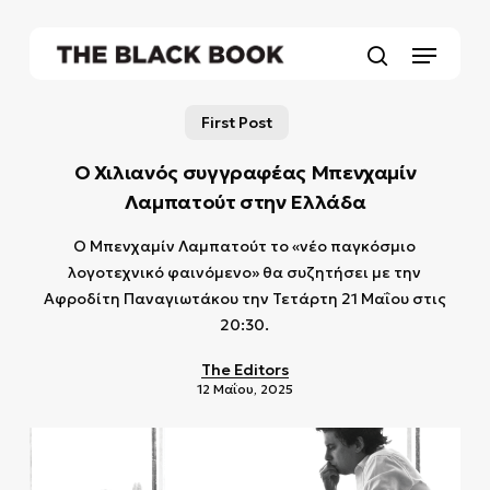
Skip
to
Menu
main
search
content
First Post
Ο Χιλιανός συγγραφέας Μπενχαμίν
Λαμπατούτ στην Ελλάδα
Ο Μπενχαμίν Λαμπατούτ το «νέο παγκόσμιο
λογοτεχνικό φαινόμενο» θα συζητήσει με την
Αφροδίτη Παναγιωτάκου την Τετάρτη 21 Μαΐου στις
20:30.
The Editors
12 Μαΐου, 2025