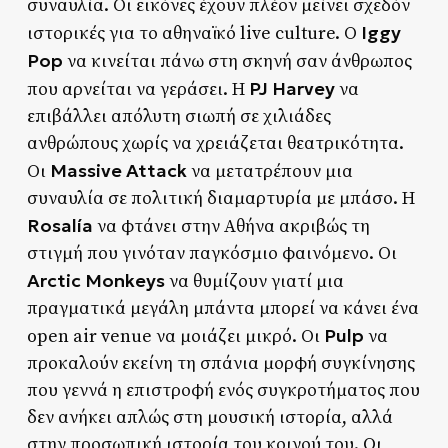
συναυλία. Οι εικόνες έχουν πλέον μείνει σχεδόν
Iggy
ιστορικές για το αθηναϊκό live culture. Ο
Pop
να κινείται πάνω στη σκηνή σαν άνθρωπος
PJ Harvey
που αρνείται να γεράσει. Η
να
επιβάλλει απόλυτη σιωπή σε χιλιάδες
ανθρώπους χωρίς να χρειάζεται θεατρικότητα.
Massive Attack
Οι
να μετατρέπουν μια
συναυλία σε πολιτική διαμαρτυρία με μπάσο. Η
Rosalía
να φτάνει στην Αθήνα ακριβώς τη
στιγμή που γινόταν παγκόσμιο φαινόμενο. Οι
Arctic Monkeys
να θυμίζουν γιατί μια
πραγματικά μεγάλη μπάντα μπορεί να κάνει ένα
Pulp
open air venue να μοιάζει μικρό. Οι
να
προκαλούν εκείνη τη σπάνια μορφή συγκίνησης
που γεννά η επιστροφή ενός συγκροτήματος που
δεν ανήκει απλώς στη μουσική ιστορία, αλλά
στην προσωπική ιστορία του κοινού του. Oι