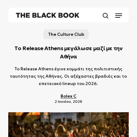
Skip
to
Menu
main
search
content
The Culture Club
Το Release Athens μεγάλωσε μαζί με την
Αθήνα
Το Release Athens έγινε κομμάτι της πολιτιστικής
ταυτότητας της Αθήνας. Οι αξέχαστες βραδιές και το
επετειακό lineup του 2026.
Bolex C
2 Ιουνίου, 2026