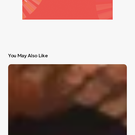
You May Also Like
Το
Black
Book
προτείνει
για
την
Πέμπτη
15
Ιανουαρίου