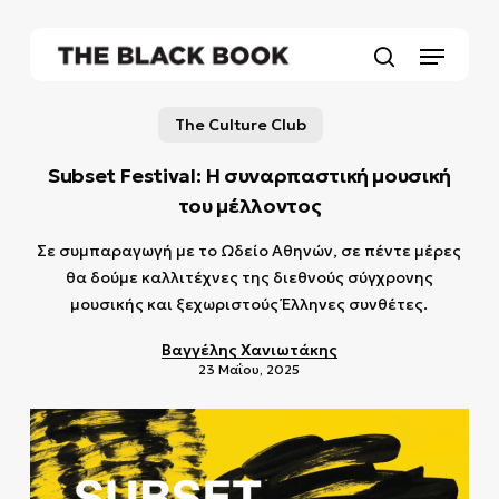
Skip
to
Menu
main
search
content
The Culture Club
Subset Festival: Η συναρπαστική μουσική
του μέλλοντος
Σε συμπαραγωγή με το Ωδείο Αθηνών, σε πέντε μέρες
θα δούμε καλλιτέχνες της διεθνούς σύγχρονης
μουσικής και ξεχωριστούς Έλληνες συνθέτες.
Βαγγέλης Χανιωτάκης
23 Μαΐου, 2025