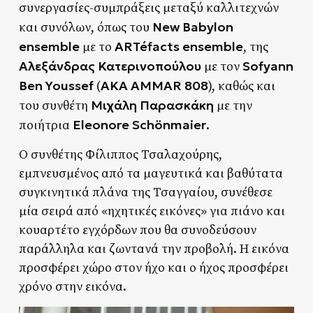
συνεργασίες-συμπράξεις μεταξύ καλλιτεχνών
New Babylon
και συνόλων, όπως του
ensemble
ARTéfacts ensemble
με το
, της
Αλεξάνδρας Κατερινοπούλου
Sofyann
με τον
Ben Youssef
AKA AMMAR 808
(
), καθώς και
Μιχάλη Παρασκάκη
του συνθέτη
με την
Eleonore Schönmaier
ποιήτρια
.
Ο συνθέτης Φίλιππος Τσαλαχούρης,
εμπνευσμένος από τα μαγευτικά και βαθύτατα
συγκινητικά πλάνα της Τσαγγαίου, συνέθεσε
μία σειρά από «ηχητικές εικόνες» για πιάνο και
κουαρτέτο εγχόρδων που θα συνοδεύσουν
παράλληλα και ζωντανά την προβολή. Η εικόνα
προσφέρει χώρο στον ήχο και ο ήχος προσφέρει
χρόνο στην εικόνα.