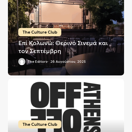
Θερινό
Σινεμά
και
τον
Σεπτέμβρη
The Culture Club
Επί Κολωνώ: Θερινό Σινεμά και
τον Σεπτέμβρη
The Editors
26 Αυγούστου, 2025
Off
Off
Athens
2025
–
Φωσφορισμοί
The Culture Club