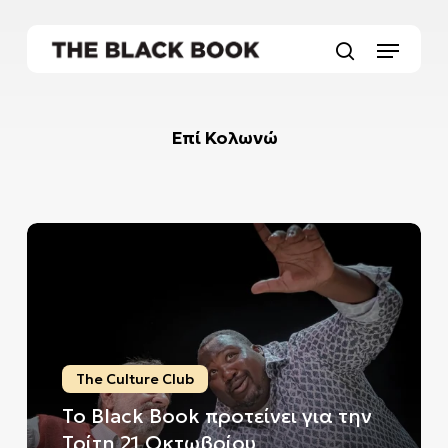
Skip
to
Menu
main
search
content
Επί Κολωνώ
Το
Black
Book
προτείνει
για
την
Τρίτη
The Culture Club
21
Το Black Book προτείνει για την
Οκτωβρίου
Τρίτη 21 Οκτωβρίου