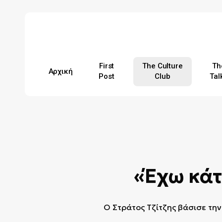
Skip
to
main
content
First
The Culture
Th
Αρχική
Post
Club
Tal
Hit enter to search or ESC to close
«Έχω κάτ
O Στράτος Τζίτζης βάσισε την