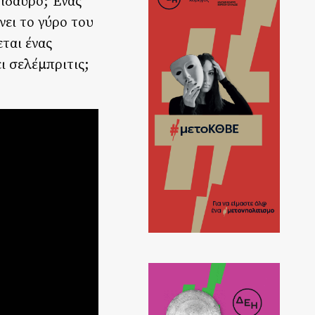
πίδαυρο; Ένας
ει το γύρο του
ται ένας
ι σελέμπριτις;