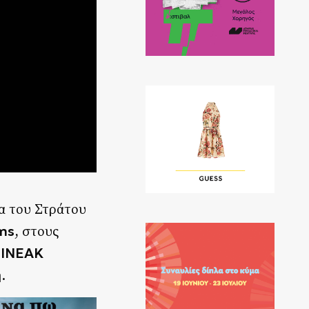
α του Στράτου
lms
, στους
ΣΙΝΕΑΚ
.