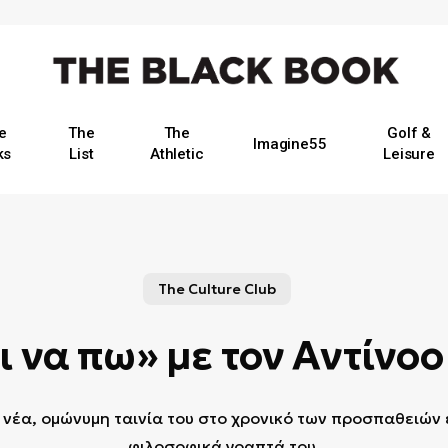
e
The
The
Golf &
Imagine55
ks
List
Athletic
Leisure
The Culture Club
ι να πω» με τον Αντίνο
 νέα, ομώνυμη ταινία του στο χρονικό των προσπαθειών
φιλοσοφικά γραπτά του.