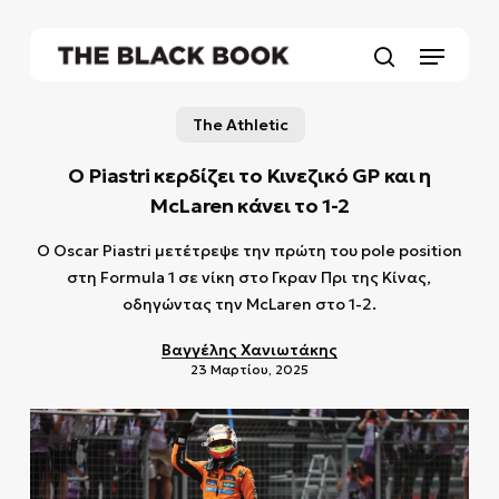
Skip
to
Menu
main
search
content
The Athletic
Ο Piastri κερδίζει το Κινεζικό GP και η
McLaren κάνει το 1-2
Ο Oscar Piastri μετέτρεψε την πρώτη του pole position
στη Formula 1 σε νίκη στο Γκραν Πρι της Κίνας,
οδηγώντας την McLaren στο 1-2.
Βαγγέλης Χανιωτάκης
23 Μαρτίου, 2025