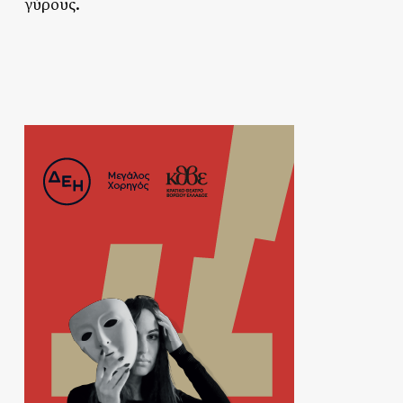
γύρους.