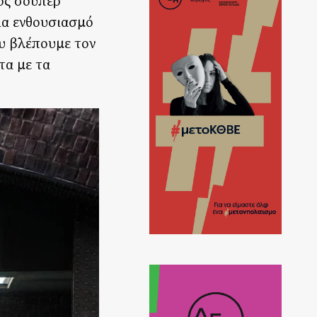
ιος σούπερ
ια ενθουσιασμό
ου βλέπουμε τον
τα με τα