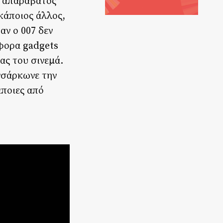
ά απαράβατος
 κάποιος άλλος,
αν ο 007 δεν
άφορα gadgets
ας του σινεμά.
ενσάρκωνε την
ποιες από