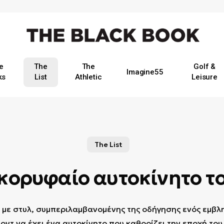
e
The
The
Golf &
Imagine55
ks
List
Athletic
Leisure
The List
ο κορυφαίο αυτοκίνητο τ
 με στυλ, συμπεριλαμβανομένης της οδήγησης ενός εμβλη
οντ να έχει ένα αυτοκίνητο που καθορίζει την εποχή του