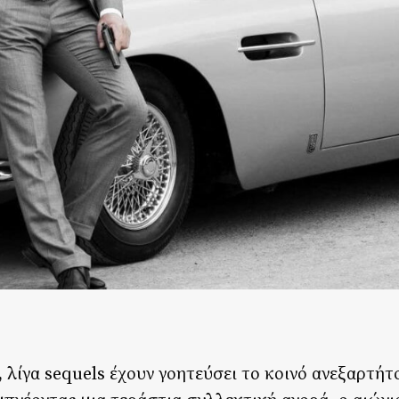
 λίγα sequels έχουν γοητεύσει το κοινό ανεξαρτήτ