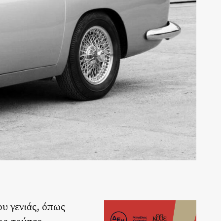
ου γενιάς, όπως