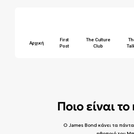
Skip
to
main
content
First
The Culture
Th
Αρχική
Post
Club
Tal
Hit enter to search or ESC to close
Ποιο είναι τ
Ο James Bond κάνει τα πάντα
ηθοποιό του Μπ